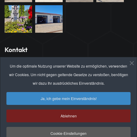
Kontakt
Hauptsitz Brandenburg
Um die optimale Nutzung unserer Website zu ermöglichen, verwenden
Brahmsstrasse 21
wir Cookies. Um nicht gegen geltende Gesetze zu verstoßen, benötigen
14772 Brandenburg an der Havel
wir dazu Ihr ausdrückliches Einverständnis.
Ja, ich gebe mein Einverständnis!
info@hoth-online.de
03381 / 30 35 49
Ablehnen
Cookie-Einstellungen