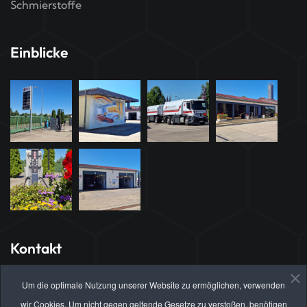
Schmierstoffe
Einblicke
Kontakt
Hauptsitz Brandenburg
Um die optimale Nutzung unserer Website zu ermöglichen, verwenden
Brahmsstrasse 21
wir Cookies. Um nicht gegen geltende Gesetze zu verstoßen, benötigen