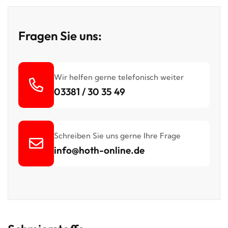
Fragen Sie uns:
fas
Wir helfen gerne telefonisch weiter
fa-
03381 / 30 35 49
phone-
alt
far
Schreiben Sie uns gerne Ihre Frage
fa-
info@hoth-online.de
envelope