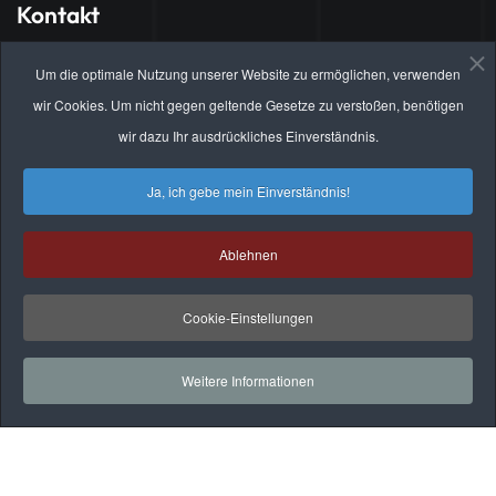
Kontakt
Hauptsitz Brandenburg
Um die optimale Nutzung unserer Website zu ermöglichen, verwenden
Brahmsstrasse 21
wir Cookies. Um nicht gegen geltende Gesetze zu verstoßen, benötigen
14772 Brandenburg an der Havel
wir dazu Ihr ausdrückliches Einverständnis.
Ja, ich gebe mein Einverständnis!
info@hoth-online.de
03381 / 30 35 49
Ablehnen
Cookie-Einstellungen
Weitere Informationen
Copyright - HOTH e.K. Brennstoffhandel |
Impressum
|
Datenschutz
|
AGB