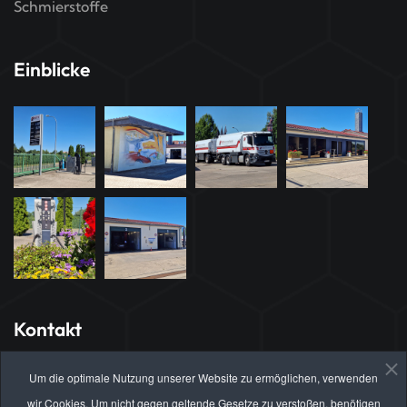
Schmierstoffe
Einblicke
Kontakt
Hauptsitz Brandenburg
Um die optimale Nutzung unserer Website zu ermöglichen, verwenden
Brahmsstrasse 21
wir Cookies. Um nicht gegen geltende Gesetze zu verstoßen, benötigen