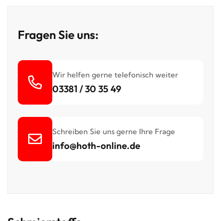
Fragen Sie uns:
fas
Wir helfen gerne telefonisch weiter
fa-
03381 / 30 35 49
phone-
alt
far
Schreiben Sie uns gerne Ihre Frage
fa-
info@hoth-online.de
envelope